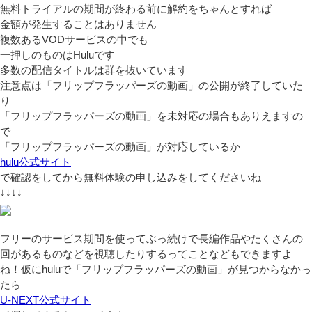
無料トライアルの期間が終わる前に解約をちゃんとすれば
金額が発生することはありません
複数あるVODサービスの中でも
一押しのものはHuluです
多数の配信タイトルは群を抜いています
注意点は「フリップフラッパーズの動画」の公開が終了していた
り
「フリップフラッパーズの動画」を未対応の場合もありえますの
で
「フリップフラッパーズの動画」が対応しているか
hulu公式サイト
で確認をしてから無料体験の申し込みをしてくださいね
↓↓↓↓
フリーのサービス期間を使ってぶっ続けで長編作品やたくさんの
回があるものなどを視聴したりするってことなどもできますよ
ね！仮にhuluで「フリップフラッパーズの動画」が見つからなかっ
たら
U-NEXT公式サイト