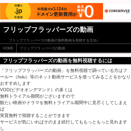
フリップフラッパーズの動画
フリップフラッパーズの動画の無料動画を視聴する方法♪
HOME
フリップフラッパーズの動画
フリップフラッパーズの動画を無料視聴するには
「フリップフラッパーズの動画」を無料視聴で調べている方はフ
ールー（hulu）等のネット動画サービスを使ってみることをかなり
おすすめします
VOD(ビデオオンデマンド）の多くは
無料トライアル期間がございますので
観たい映画やドラマを無料トライアル期間中に見尽くしてしまえ
ば
実質無料で視聴することができます
サービスが気にいればそのまま続行してももっともっと見れます
し