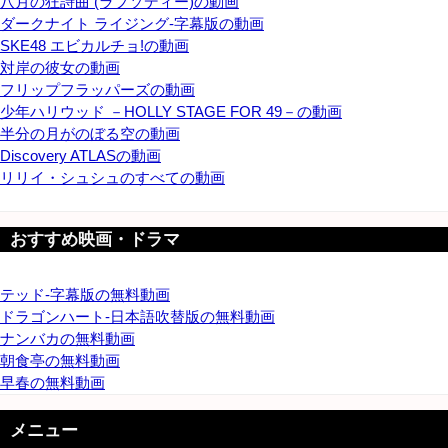
八月の狂詩曲 (ラプソディー)の動画
ダークナイト ライジング-字幕版の動画
SKE48 エビカルチョ!の動画
対岸の彼女の動画
フリップフラッパーズの動画
少年ハリウッド －HOLLY STAGE FOR 49－の動画
半分の月がのぼる空の動画
Discovery ATLASの動画
リリイ・シュシュのすべての動画
おすすめ映画・ドラマ
テッド-字幕版の無料動画
ドラゴンハート-日本語吹替版の無料動画
ナンバカの無料動画
朝食亭の無料動画
早春の無料動画
メニュー