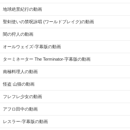
地球絶景紀行の動画
聖剣使いの禁呪詠唱 (ワールドブレイク)の動画
闇の狩人の動画
オールウェイズ-字幕版の動画
ターミネーター The Terminator-字幕版の動画
南極料理人の動画
怪盗 山猫の動画
フレフレ少女の動画
アフロ田中の動画
レスラー-字幕版の動画