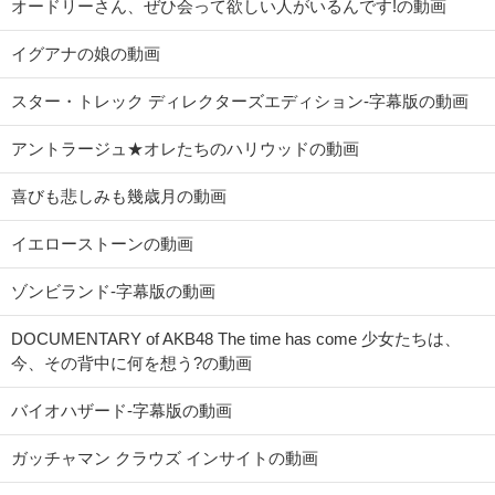
オードリーさん、ぜひ会って欲しい人がいるんです!の動画
イグアナの娘の動画
スター・トレック ディレクターズエディション-字幕版の動画
アントラージュ★オレたちのハリウッドの動画
喜びも悲しみも幾歳月の動画
イエローストーンの動画
ゾンビランド-字幕版の動画
DOCUMENTARY of AKB48 The time has come 少女たちは、
今、その背中に何を想う?の動画
バイオハザード-字幕版の動画
ガッチャマン クラウズ インサイトの動画