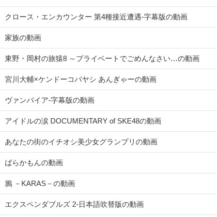
クロース・エンカウンター 第4種接近遭遇-字幕版の動画
家族の動画
東野・岡村の旅猿8 ～プライベートでごめんなさい…の動画
宮川大輔×ケンドーコバヤシ あんぎゃーの動画
ヴァンパイア-字幕版の動画
アイドルの涙 DOCUMENTARY of SKE48の動画
あなたの街のイチオシ美少女グランプリの動画
ばらかもんの動画
鴉 －KARAS－の動画
エクスペンダブルズ 2-日本語吹替版の動画