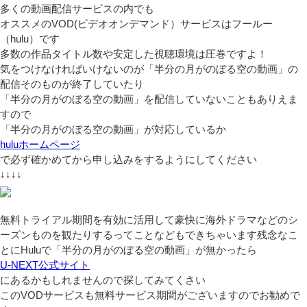
多くの動画配信サービスの内でも
オススメのVOD(ビデオオンデマンド）サービスはフールー
（hulu）です
多数の作品タイトル数や安定した視聴環境は圧巻ですよ！
気をつけなければいけないのが「半分の月がのぼる空の動画」の
配信そのものが終了していたり
「半分の月がのぼる空の動画」を配信していないこともありえま
すので
「半分の月がのぼる空の動画」が対応しているか
huluホームページ
で必ず確かめてから申し込みをするようにしてください
↓↓↓↓
無料トライアル期間を有効に活用して豪快に海外ドラマなどのシ
ーズンものを観たりするってことなどもできちゃいます残念なこ
とにHuluで「半分の月がのぼる空の動画」が無かったら
U-NEXT公式サイト
にあるかもしれませんので探してみてくさい
このVODサービスも無料サービス期間がございますのでお勧めで