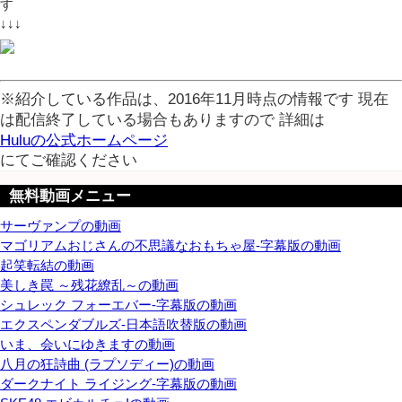
す
↓↓↓
※紹介している作品は、2016年11月時点の情報です 現在
は配信終了している場合もありますので 詳細は
Huluの公式ホームページ
にてご確認ください
無料動画メニュー
サーヴァンプの動画
マゴリアムおじさんの不思議なおもちゃ屋-字幕版の動画
起笑転結の動画
美しき罠 ～残花繚乱～の動画
シュレック フォーエバー-字幕版の動画
エクスペンダブルズ-日本語吹替版の動画
いま、会いにゆきますの動画
八月の狂詩曲 (ラプソディー)の動画
ダークナイト ライジング-字幕版の動画