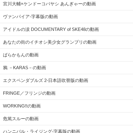
宮川大輔×ケンドーコバヤシ あんぎゃーの動画
ヴァンパイア-字幕版の動画
アイドルの涙 DOCUMENTARY of SKE48の動画
あなたの街のイチオシ美少女グランプリの動画
ばらかもんの動画
鴉 －KARAS－の動画
エクスペンダブルズ 2-日本語吹替版の動画
FRINGE／フリンジの動画
WORKING!!の動画
危篤スルーの動画
ハンニバル・ライジング-字幕版の動画