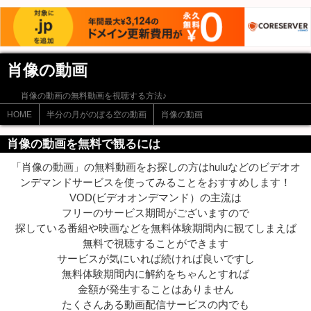
肖像の動画
肖像の動画の無料動画を視聴する方法♪
HOME
半分の月がのぼる空の動画
肖像の動画
肖像の動画を無料で観るには
「肖像の動画」の無料動画をお探しの方はhuluなどのビデオオ
ンデマンドサービスを使ってみることをおすすめします！
VOD(ビデオオンデマンド）の主流は
フリーのサービス期間がございますので
探している番組や映画などを無料体験期間内に観てしまえば
無料で視聴することができます
サービスが気にいれば続ければ良いですし
無料体験期間内に解約をちゃんとすれば
金額が発生することはありません
たくさんある動画配信サービスの内でも