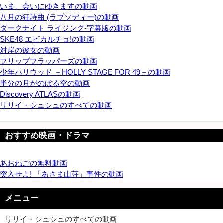
いま、会いにゆきますの動画
八月の狂詩曲 (ラプソディー)の動画
ダークナイト ライジング-字幕版の動画
SKE48 エビカルチョ!の動画
対岸の彼女の動画
フリップフラッパーズの動画
少年ハリウッド －HOLLY STAGE FOR 49－の動画
半分の月がのぼる空の動画
Discovery ATLASの動画
リリイ・シュシュのすべての動画
おすすめ映画・ドラマ
あおねごの無料動画
突入せよ! 「あさま山荘」事件の動画
メニュー
リリイ・シュシュのすべての動画