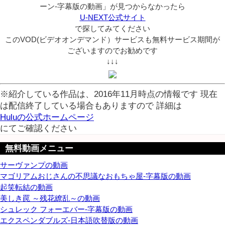
ーン-字幕版の動画」が見つからなかったら
U-NEXT公式サイト
で探してみてください
このVOD(ビデオオンデマンド）サービスも無料サービス期間が
ございますのでお勧めです
↓↓↓
※紹介している作品は、2016年11月時点の情報です 現在
は配信終了している場合もありますので 詳細は
Huluの公式ホームページ
にてご確認ください
無料動画メニュー
サーヴァンプの動画
マゴリアムおじさんの不思議なおもちゃ屋-字幕版の動画
起笑転結の動画
美しき罠 ～残花繚乱～の動画
シュレック フォーエバー-字幕版の動画
エクスペンダブルズ-日本語吹替版の動画