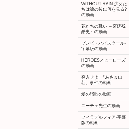
WITHOUT RAIN 少女た
ちは涙の後に何を見る?
の動画
花たちの戦い ～宮廷残
酷史～の動画
ゾンビ・ハイスクール-
字幕版の動画
HEROES／ヒーローズ
の動画
突入せよ! 「あさま山
荘」事件の動画
愛の讃歌の動画
ニーチェ先生の動画
フィラデルフィア-字幕
版の動画