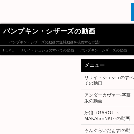
パンプキン・シザーズの動画
パンプキン・シザーズの動画の無料動画を視聴する方法♪
HOME
リリイ・シュシュのすべての動画
パンプキン・シザーズの動画
メニュー
リリイ・シュシュのすべ
ての動画
アンダーカヴァー-字幕
版の動画
牙狼〈GARO〉～
MAKAISENKI～の動画
ろんぐらいだぁす!の動