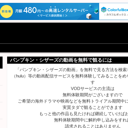
パンプキン・シザーズの動画を無料で観るには
「パンプキン・シザーズの動画」を無料で見る方法を検索
（hulu）等の動画配信サービスを無料体験してみることを
す
VODサービスの主流は
無料体験期間がございますので
ご希望の海外ドラマや映画などを無料トライアル期間中
実質タダで観ることができます
もっと他の作品も見たければ継続していけば
無料体験期間中に解約申し込みをすれ
請求されることはありません