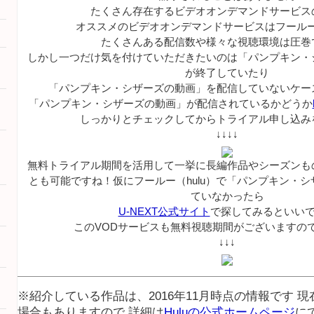
たくさん存在するビデオオンデマンドサービス
オススメのビデオオンデマンドサービスはフールー（
たくさんある配信数や様々な視聴環境は圧巻
しかし一つだけ気を付けていただきたいのは「パンプキン・
が終了していたり
「パンプキン・シザーズの動画」を配信していないケー
「パンプキン・シザーズの動画」が配信されているかどうか
しっかりとチェックしてからトライアル申し込み
↓↓↓↓
無料トライアル期間を活用して一挙に長編作品やシーズンも
とも可能ですね！仮にフールー（hulu）で「パンプキン・
ていなかったら
U-NEXT公式サイト
で探してみるといい
このVODサービスも無料視聴期間がございますの
↓↓↓
※紹介している作品は、2016年11月時点の情報です 
場合もありますので 詳細は
Huluの公式ホームページ
に