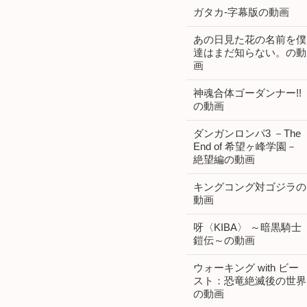
ガタカ-字幕版の動画
あの日見た花の名前を僕
達はまだ知らない。の動
画
神魂合体ゴーダンナー!!
の動画
ダンガンロンパ3 －The
End of 希望ヶ峰学園－
絶望編の動画
キングコング対ゴジラの
動画
呀〈KIBA〉 ～暗黒騎士
鎧伝～の動画
ウォーキング with ビー
スト：恐竜絶滅後の世界
の動画