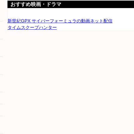
おすすめ映画・ドラマ
新世紀GPX サイバーフォーミュラの動画ネット配信
タイムスクープハンター