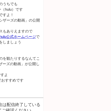
のうちでも
hulu）です
ですよ！
シザーズの動画」の公開
スもありえますので
hulu公式ホームページ
で
をしましょう
のを観たりするなんてこ
シザーズの動画」が公開し
ですよ
でおすすめです
現在は配信終了している
てご確認ください