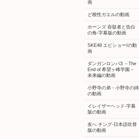
画
ど根性ガエルの動画
ホーンズ 容疑者と告白
の角-字幕版の動画
SKE48 エビショー!の動
画
ダンガンロンパ3 －The
End of 希望ヶ峰学園－
未来編の動画
小野寺の弟・小野寺の姉
の動画
イレイザーヘッド-字幕
版の動画
友へ チング-日本語吹替
版の動画