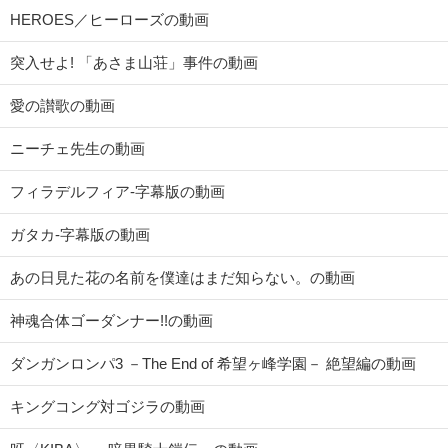
HEROES／ヒーローズの動画
突入せよ! 「あさま山荘」事件の動画
愛の讃歌の動画
ニーチェ先生の動画
フィラデルフィア-字幕版の動画
ガタカ-字幕版の動画
あの日見た花の名前を僕達はまだ知らない。の動画
神魂合体ゴーダンナー!!の動画
ダンガンロンパ3 －The End of 希望ヶ峰学園－ 絶望編の動画
キングコング対ゴジラの動画