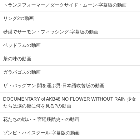
トランスフォーマー／ダークサイド・ムーン-字幕版の動画
リング2の動画
砂漠でサーモン・フィッシング-字幕版の動画
ベッドラムの動画
茶の味の動画
ガラパゴスの動画
ザ・バッグマン 闇を運ぶ男-日本語吹替版の動画
DOCUMENTARY of AKB48 NO FLOWER WITHOUT RAIN 少女
たちは涙の後に何を見る?の動画
花たちの戦い ～宮廷残酷史～の動画
ゾンビ・ハイスクール-字幕版の動画