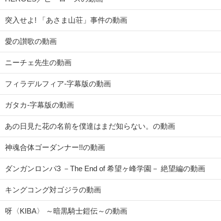
突入せよ! 「あさま山荘」事件の動画
愛の讃歌の動画
ニーチェ先生の動画
フィラデルフィア-字幕版の動画
ガタカ-字幕版の動画
あの日見た花の名前を僕達はまだ知らない。の動画
神魂合体ゴーダンナー!!の動画
ダンガンロンパ3 －The End of 希望ヶ峰学園－ 絶望編の動画
キングコング対ゴジラの動画
呀〈KIBA〉 ～暗黒騎士鎧伝～の動画