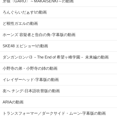
牙狼〈GARO〉～MAKAISENKI～の動画
ろんぐらいだぁす!の動画
ど根性ガエルの動画
ホーンズ 容疑者と告白の角-字幕版の動画
SKE48 エビショー!の動画
ダンガンロンパ3 －The End of 希望ヶ峰学園－ 未来編の動画
小野寺の弟・小野寺の姉の動画
イレイザーヘッド-字幕版の動画
友へ チング-日本語吹替版の動画
ARIAの動画
トランスフォーマー／ダークサイド・ムーン-字幕版の動画