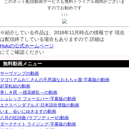
このネット配信動画サービスも無料トライアル期間がございま
すのでお勧めです
↓↓↓
※紹介している作品は、2016年11月時点の情報です 現在
は配信終了している場合もありますので 詳細は
Huluの公式ホームページ
にてご確認ください
無料動画メニュー
サーヴァンプの動画
マゴリアムおじさんの不思議なおもちゃ屋-字幕版の動画
起笑転結の動画
美しき罠 ～残花繚乱～の動画
シュレック フォーエバー-字幕版の動画
エクスペンダブルズ-日本語吹替版の動画
いま、会いにゆきますの動画
八月の狂詩曲 (ラプソディー)の動画
ダークナイト ライジング-字幕版の動画