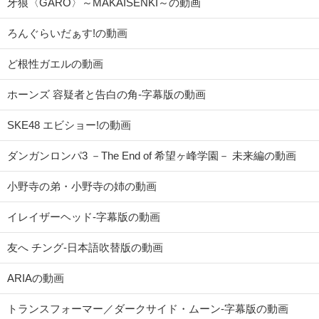
牙狼〈GARO〉～MAKAISENKI～の動画
ろんぐらいだぁす!の動画
ど根性ガエルの動画
ホーンズ 容疑者と告白の角-字幕版の動画
SKE48 エビショー!の動画
ダンガンロンパ3 －The End of 希望ヶ峰学園－ 未来編の動画
小野寺の弟・小野寺の姉の動画
イレイザーヘッド-字幕版の動画
友へ チング-日本語吹替版の動画
ARIAの動画
トランスフォーマー／ダークサイド・ムーン-字幕版の動画