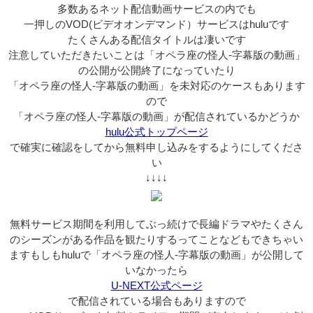
多数あるネット配信動画サービスの内でも
一押しのVOD(ビデオオンデマンド）サービスはhuluです
たくさんある配信タイトルは凄いです
注意していただきたいことは「オペラ座の怪人-字幕版の動画」
の公開が公開終了になっていたり
「オペラ座の怪人-字幕版の動画」を未対応のケースもあります
ので
「オペラ座の怪人-字幕版の動画」が配信されているかどうか
hulu公式トップページ
で確実に確認をしてから無料申し込みをするようにしてくださ
い
↓↓↓↓
無料サービス期間を利用してぶっ続けで長編ドラマやたくさん
のシーズンがある作品を観たりするってことなどもできちゃい
ますもしもhuluで「オペラ座の怪人-字幕版の動画」が公開して
いなかったら
U-NEXT公式ページ
で配信されている場合もありますので