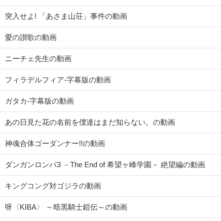
突入せよ! 「あさま山荘」事件の動画
愛の讃歌の動画
ニーチェ先生の動画
フィラデルフィア-字幕版の動画
ガタカ-字幕版の動画
あの日見た花の名前を僕達はまだ知らない。の動画
神魂合体ゴーダンナー!!の動画
ダンガンロンパ3 －The End of 希望ヶ峰学園－ 絶望編の動画
キングコング対ゴジラの動画
呀〈KIBA〉 ～暗黒騎士鎧伝～の動画