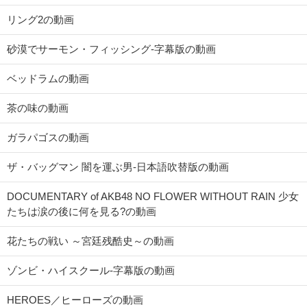
リング2の動画
砂漠でサーモン・フィッシング-字幕版の動画
ベッドラムの動画
茶の味の動画
ガラパゴスの動画
ザ・バッグマン 闇を運ぶ男-日本語吹替版の動画
DOCUMENTARY of AKB48 NO FLOWER WITHOUT RAIN 少女
たちは涙の後に何を見る?の動画
花たちの戦い ～宮廷残酷史～の動画
ゾンビ・ハイスクール-字幕版の動画
HEROES／ヒーローズの動画