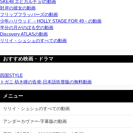
SKE48 エビカルチョ!の動画
対岸の彼女の動画
フリップフラッパーズの動画
少年ハリウッド －HOLLY STAGE FOR 49－の動画
半分の月がのぼる空の動画
Discovery ATLASの動画
リリイ・シュシュのすべての動画
おすすめ映画・ドラマ
四国STYLE
トガニ 幼き瞳の告発-日本語吹替版の無料動画
メニュー
リリイ・シュシュのすべての動画
アンダーカヴァー-字幕版の動画