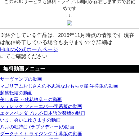
このVODサービスも無料トライアル期間が存在しますのでお勧
めです
↓↓↓
※紹介している作品は、2016年11月時点の情報です 現在
は配信終了している場合もありますので 詳細は
Huluの公式ホームページ
にてご確認ください
無料動画メニュー
サーヴァンプの動画
マゴリアムおじさんの不思議なおもちゃ屋-字幕版の動画
起笑転結の動画
美しき罠 ～残花繚乱～の動画
シュレック フォーエバー-字幕版の動画
エクスペンダブルズ-日本語吹替版の動画
いま、会いにゆきますの動画
八月の狂詩曲 (ラプソディー)の動画
ダークナイト ライジング-字幕版の動画